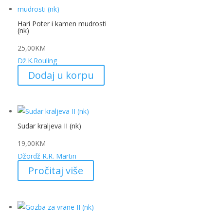
Hari Poter i kamen mudrosti
(nk)
25,00
KM
Dž.K.Rouling
Dodaj u korpu
Sudar kraljeva II (nk)
19,00
KM
Džordž R.R. Martin
Pročitaj više