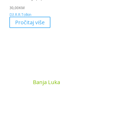
30,00
KM
Dž.R.R.Tolkin
Pročitaj više
MyBook
Banja Luka