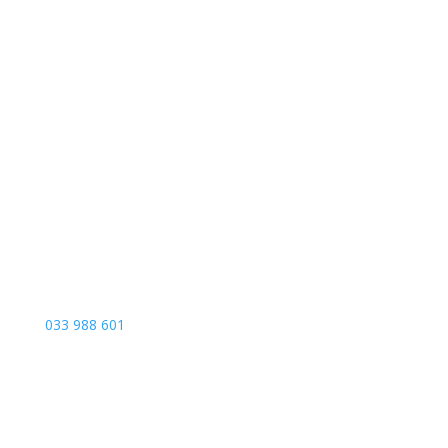
Sarajevo City Centar
Vrbanja 1, Sprat -1
Sarajevo
033 988 601