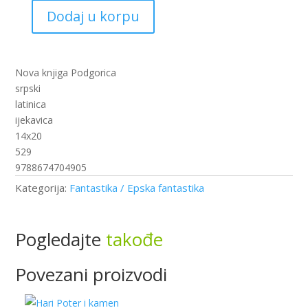
Dodaj u korpu
Ples
sa
zmajevima
II
Nova knjiga Podgorica
(nk)
srpski
količina
latinica
ijekavica
14x20
529
9788674704905
Kategorija:
Fantastika / Epska fantastika
Pogledajte
takođe
Povezani proizvodi