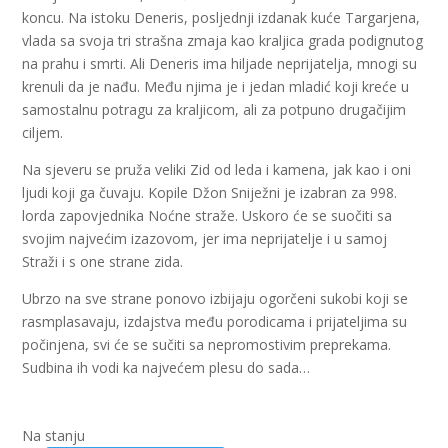
koncu. Na istoku Deneris, posljednji izdanak kuće Targarjena,
vlada sa svoja tri strašna zmaja kao kraljica grada podignutog
na prahu i smrti. Ali Deneris ima hiljade neprijatelja, mnogi su
krenuli da je nađu. Među njima je i jedan mladić koji kreće u
samostalnu potragu za kraljicom, ali za potpuno drugačijim
ciljem.
Na sjeveru se pruža veliki Zid od leda i kamena, jak kao i oni
ljudi koji ga čuvaju. Kopile Džon Sniježni je izabran za 998.
lorda zapovjednika Noćne straže. Uskoro će se suočiti sa
svojim najvećim izazovom, jer ima neprijatelje i u samoj
Straži i s one strane zida.
Ubrzo na sve strane ponovo izbijaju ogorčeni sukobi koji se
rasmplasavaju, izdajstva među porodicama i prijateljima su
počinjena, svi će se sučiti sa nepromostivim preprekama.
Sudbina ih vodi ka najvećem plesu do sada…
Na stanju