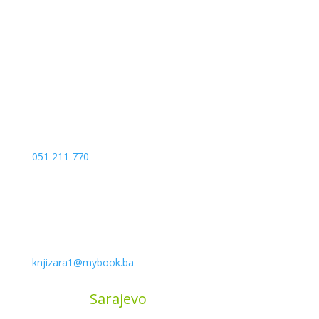
Kojića put 4
78000 Banja Luka
Bosna and Hercegovina
051 211 770
knjizara1@mybook.ba
MyBook
Sarajevo