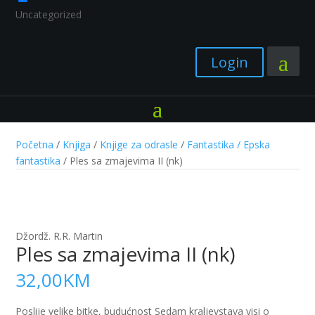
Uncategorized
Login
Početna
/
Knjiga
/
Knjige za odrasle
/
Fantastika / Epska
fantastika
/ Ples sa zmajevima II (nk)
Džordž. R.R. Martin
Ples sa zmajevima II (nk)
32,00
KM
Poslije velike bitke, budućnost Sedam kraljevstava visi o