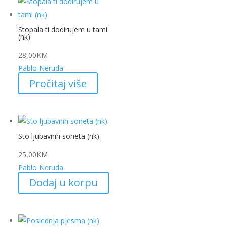
Stopala ti dodirujem u tami
(nk)
28,00
KM
Pablo Neruda
Pročitaj više
Sto ljubavnih soneta (nk)
25,00
KM
Pablo Neruda
Dodaj u korpu