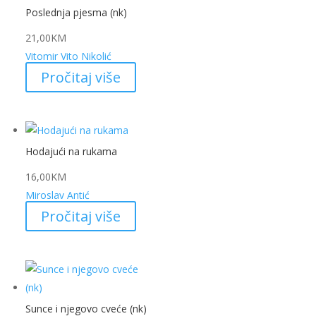
Poslednja pjesma (nk)
21,00
KM
Vitomir Vito Nikolić
Pročitaj više
Hodajući na rukama
16,00
KM
Miroslav Antić
Pročitaj više
Sunce i njegovo cveće (nk)