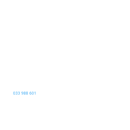
Sarajevo City Centar
Vrbanja 1, Sprat -1
Sarajevo
033 988 601