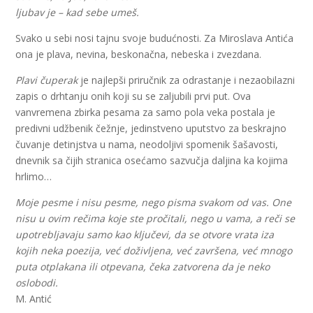
ljubav je – kad sebe umeš.
Svako u sebi nosi tajnu svoje budućnosti. Za Miroslava Antića
ona je plava, nevina, beskonačna, nebeska i zvezdana.
Plavi čuperak
je najlepši priručnik za odrastanje i nezaobilazni
zapis o drhtanju onih koji su se zaljubili prvi put. Ova
vanvremena zbirka pesama za samo pola veka postala je
predivni udžbenik čežnje, jedinstveno uputstvo za beskrajno
čuvanje detinjstva u nama, neodoljivi spomenik šašavosti,
dnevnik sa čijih stranica osećamo sazvučja daljina ka kojima
hrlimo…
Moje pesme i nisu pesme, nego pisma svakom od vas. One
nisu u ovim rečima koje ste pročitali, nego u vama, a reči se
upotrebljavaju samo kao ključevi, da se otvore vrata iza
kojih neka poezija, već doživljena, već završena, već mnogo
puta otplakana ili otpevana, čeka zatvorena da je neko
oslobodi.
M. Antić