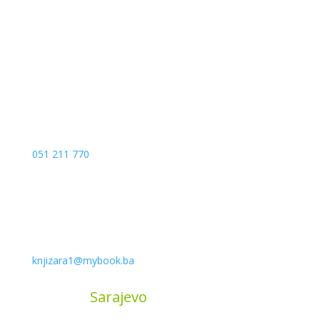
Kojića put 4
78000 Banja Luka
Bosna and Hercegovina
051 211 770
knjizara1@mybook.ba
MyBook
Sarajevo