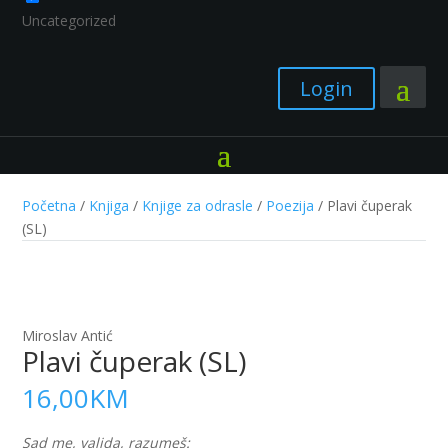
Uncategorized
Login
Početna
/
Knjiga
/
Knjige za odrasle
/
Poezija
/ Plavi čuperak
(SL)
Miroslav Antić
Plavi čuperak (SL)
16,00
KM
Sad me, valjda, razumeš: