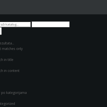
ezultata...
t matches only
h in title
ch in content
er po kategorijama
tegorized