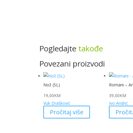
Pogledajte
takođe
Povezani proizvodi
Nož (SL)
Romani – An
19,00
KM
39,00
KM
Vuk Drašković
Ivo Andrić
Pročitaj više
Pročit