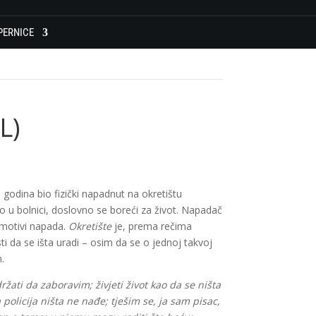
PERNICE
L)
godina bio fizički napadnut na okretištu
o u bolnici, doslovno se boreći za život. Napadač
i motivi napada.
Okretište
je, prema rečima
da se išta uradi – osim da se o jednoj takvoj
.
držati da zaboravim; živjeti život kao da se ništa
 policija ništa ne nađe; tješim se, ja sam pisac,