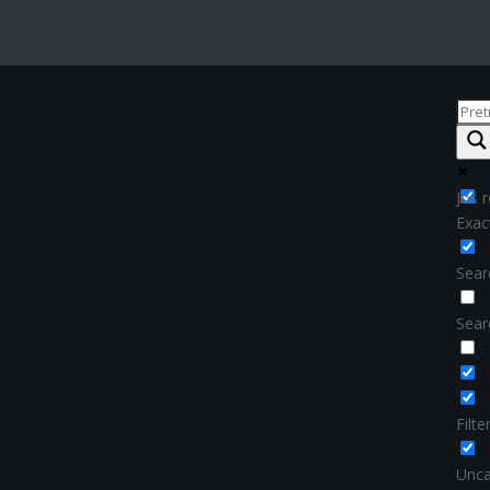
Još r
Exac
Searc
Sear
Filt
Unca