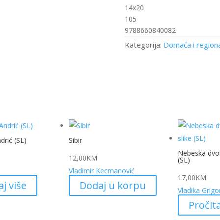
14x20
105
9788660840082
Kategorija:
Domaća i regiona
drić (SL)
Sibir
Nebeska dvori
12,00
KM
(SL)
Vladimir Kecmanović
17,00
KM
aj više
Dodaj u korpu
Vladika Grigor
Pročita