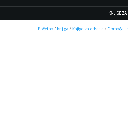
KNJIGE ZA
Početna
/
Knjiga
/
Knjige za odrasle
/
Domaća i r