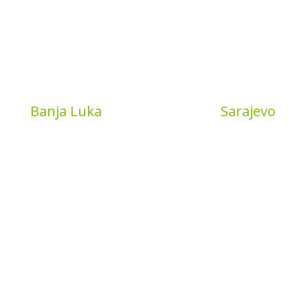
Book
Banja Luka
MyBook
Sarajevo
a put 4
Sarajevo City Centar
 Banja Luka
Vrbanja 1, Sprat -1
a and Hercegovina
Sarajevo