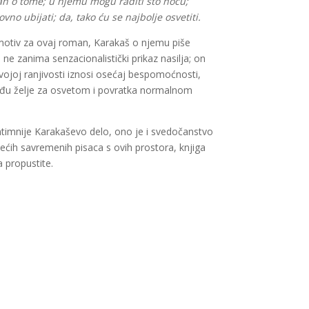
n o tome; u njemu mogu raditi što hoću;
ovno ubijati; da, tako ću se najbolje osvetiti.
motiv za ovaj roman, Karakaš o njemu piše
e zanima senzacionalistički prikaz nasilja; on
vojoj ranjivosti iznosi osećaj bespomoćnosti,
eđu želje za osvetom i povratka normalnom
ntimnije Karakaševo delo, ono je i svedočanstvo
ćih savremenih pisaca s ovih prostora, knjiga
 propustite.