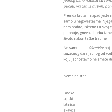
jednog dana napisat ću roma
pucati, vraćati iz mrtvih, pon
Premda brutalni napad jeste 
samo u nagoveštajima. Njega n
nam hrabro, iskreno i u svoj s
paranoje, gneva, i borbu izm
životu nakon teške traume.
Ne samo da je
Okretište
naji
izuzetnog dara jednog od vode
koju jednostavno ne smete da
Nema na stanju
Booka
srpski
latinica
ekavica