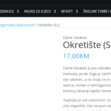
 ODRASLE
KNJIGE ZA DJECU
MYGIFT
ŠKOLSKE TORBE I 
egionalna književnost
/ Okretište (SL)
Damir Karakaš
Okretište (S
17,00
KM
Damir Karakaš je pre nekoliko 
tramvaja, posle čega je završi
nije otkriven, a ne znaju se n
autora, roman o nemogućnosti 
životnoj situaciji napiše roman
Najbolje je sve zaboraviti; iz
nije dogodilo; čak navijam da