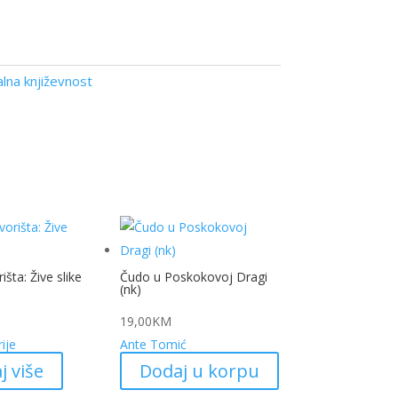
lna književnost
šta: Žive slike
Čudo u Poskokovoj Dragi
(nk)
19,00
KM
ije
Ante Tomić
j više
Dodaj u korpu