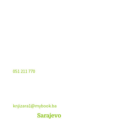
Kojića put 4
78000 Banja Luka
Bosna and Hercegovina
051 211 770
knjizara1@mybook.ba
MyBook
Sarajevo