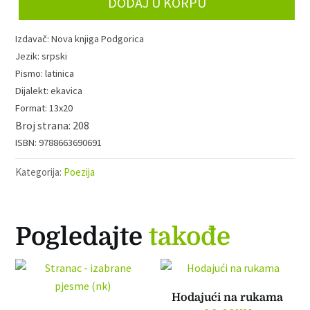
DODAJ U KORPU
i
mleko
Nova knjiga Podgorica
(nk)
srpski
količina
latinica
ekavica
13x20
208
9788663690691
Kategorija:
Poezija
Pogledajte
takođe
Hodajući na rukama