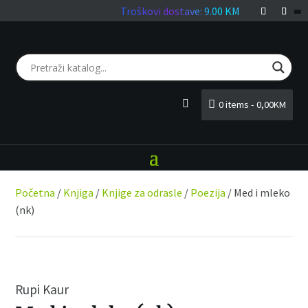
Troškovi dostave: 9.00 KM
0 items
0,00KM
LOGIN
Početna
/
Knjiga
/
Knjige za odrasle
/
Poezija
/ Med i mleko
(nk)
Rupi Kaur