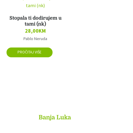
Stopala ti dodirujem u
tami (nk)
28,00
KM
Pablo Neruda
PROČITAJ VIŠE
MyBook
Banja Luka