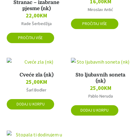
16,00
KM
Stranac – izabrane
pjesme (nk)
Miroslav Antić
22,00
KM
Rade Šerbedžija
PROČITAJ VIŠE
PROČITAJ VIŠE
Cveće zla (nk)
Sto ljubavnih soneta
25,00
KM
(nk)
25,00
KM
Šarl Bodler
Pablo Neruda
DODAJ U KORPU
DODAJ U KORPU