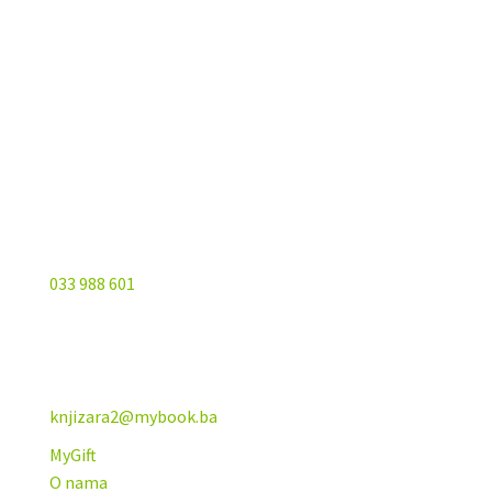
Sarajevo City Centar
Vrbanja 1, Sprat -1
Sarajevo
033 988 601
knjizara2@mybook.ba
MyGift
O nama