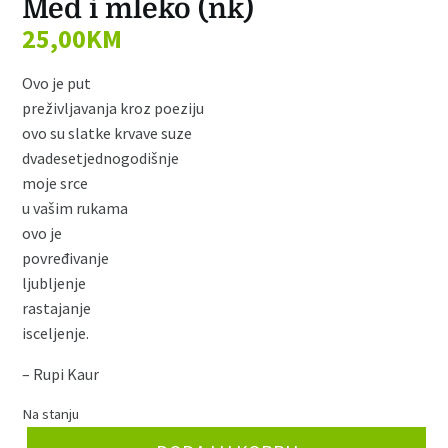
Med i mleko (nk)
25,00
KM
Ovo je put
preživljavanja kroz poeziju
ovo su slatke krvave suze
dvadesetjednogodišnje
moje srce
u vašim rukama
ovo je
povređivanje
ljubljenje
rastajanje
isceljenje.
– Rupi Kaur
Na stanju
Med