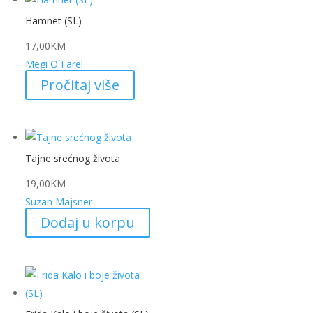
Hamnet (SL)
17,00
KM
Megi O`Farel
Pročitaj više
Tajne srećnog života
19,00
KM
Suzan Majsner
Dodaj u korpu