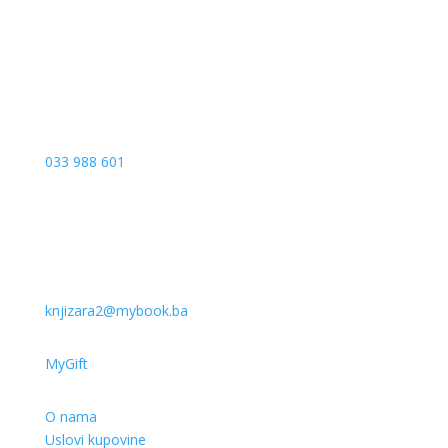
Sarajevo
033 988 601
knjizara2@mybook.ba
MyGift
O nama
Uslovi kupovine