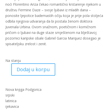
noći Florentino Ariza čekao romantično krstarenje rijekom u
društvu Fermine Daze – svoje ljubavi iz mladih dana –
ponosite ljepotice bademastih očiju koja je prije pola stoljeća
odbila njegova udvaranja da bi postala ženom doktora
Juvenala Urbina. Ovom snažnom, poetičnom i komičnom
pričom o ljubavi na duge staze smještenom na blještavoj
pozornici karipske obale Gabriel Garcia Marquez dosegao je
spisateljsku zrelost i zenit.
Na stanju
Dodaj u korpu
Ljubav
u
doba
kolere
Nova knjiga Podgorica
(nk)
srpski
količina
latinica
ijekavica