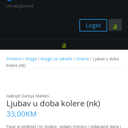
Uncategorized
Login
Početna
/
Knjiga
/
Knjige za odrasle
/
Drama
/ Ljubav u doba
kolere (nk)
Gabrijel Garsija Markes
Ljubav u doba kolere (nk)
33,00
KM
Pune je pedeset i tri godine, sedam mjeseci i jedanaest dana i