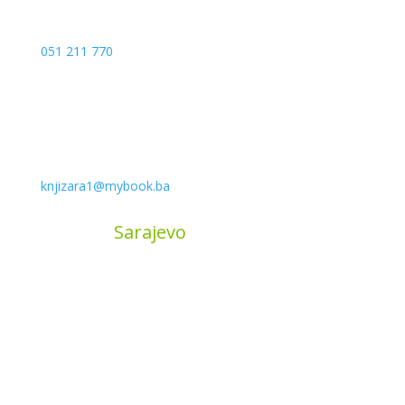
051 211 770
knjizara1@mybook.ba
MyBook
Sarajevo
Sarajevo City Centar
Vrbanja 1, Sprat -1