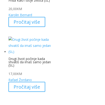
Frida Kalo i boje života (SL)
20,00
KM
Karolin Bernard
Pročitaj više
Drugi život počinje kada
shvatiš da imaš samo jedan
(SL)
17,00
KM
Rafael Žordano
Pročitaj više