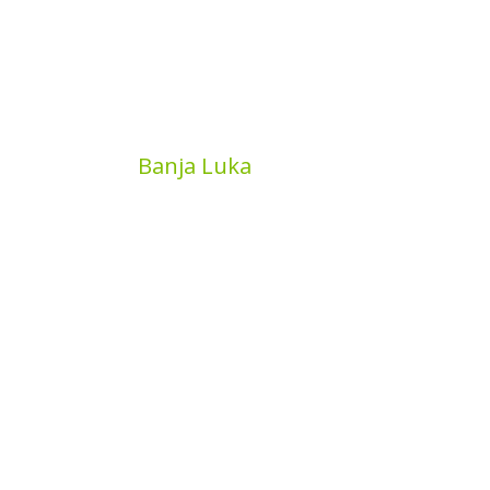
MyBook
Banja Luka
Kojića put 4
78000 Banja Luka
Bosna and Hercegovina