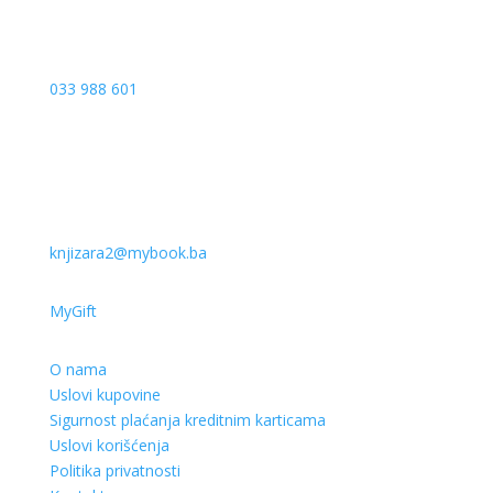
033 988 601
knjizara2@mybook.ba
MyGift
O nama
Uslovi kupovine
Sigurnost plaćanja kreditnim karticama
Uslovi korišćenja
Politika privatnosti