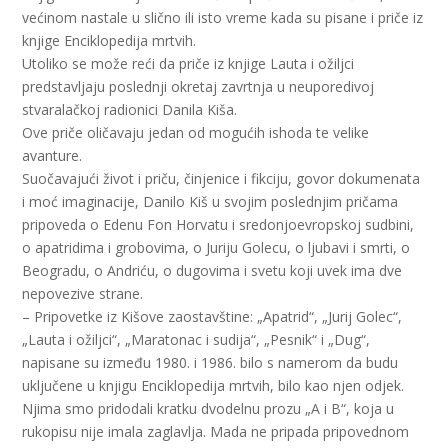
većinom nastale u slično ili isto vreme kada su pisane i priče iz
knjige Enciklopedija mrtvih.
Utoliko se može reći da priče iz knjige Lauta i ožiljci
predstavljaju poslednji okretaj zavrtnja u neuporedivoj
stvaralačkoj radionici Danila Kiša.
Ove priče oličavaju jedan od mogućih ishoda te velike
avanture.
Suočavajući život i priču, činjenice i fikciju, govor dokumenata
i moć imaginacije, Danilo Kiš u svojim poslednjim pričama
pripoveda o Edenu Fon Horvatu i sredonjoevropskoj sudbini,
o apatridima i grobovima, o Juriju Golecu, o ljubavi i smrti, o
Beogradu, o Andriću, o dugovima i svetu koji uvek ima dve
nepovezive strane.
– Pripovetke iz Kišove zaostavštine: „Apatrid“, „Jurij Golec“,
„Lauta i ožiljci“, „Maratonac i sudija“, „Pesnik“ i „Dug“,
napisane su između 1980. i 1986. bilo s namerom da budu
uključene u knjigu Enciklopedija mrtvih, bilo kao njen odjek.
Njima smo pridodali kratku dvodelnu prozu „A i B“, koja u
rukopisu nije imala zaglavlja. Mada ne pripada pripovednom