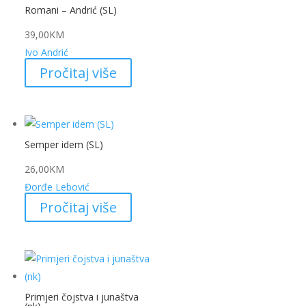
Romani – Andrić (SL)
39,00
KM
Ivo Andrić
Pročitaj više
Semper idem (SL)
26,00
KM
Đorđe Lebović
Pročitaj više
Primjeri čojstva i junaštva