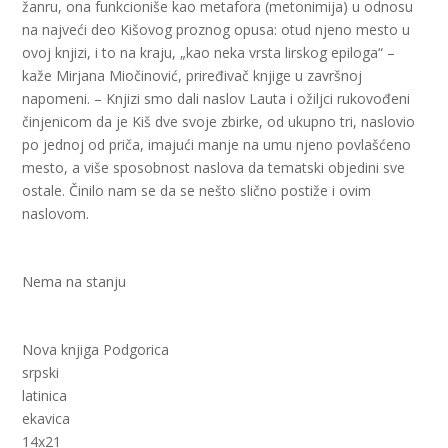
žanru, ona funkcioniše kao metafora (metonimija) u odnosu
na najveći deo Kišovog proznog opusa: otud njeno mesto u
ovoj knjizi, i to na kraju, „kao neka vrsta lirskog epiloga“ –
kaže Mirjana Miočinović, priređivač knjige u završnoj
napomeni. – Knjizi smo dali naslov Lauta i ožiljci rukovođeni
činjenicom da je Kiš dve svoje zbirke, od ukupno tri, naslovio
po jednoj od priča, imajući manje na umu njeno povlašćeno
mesto, a više sposobnost naslova da tematski objedini sve
ostale. Činilo nam se da se nešto slično postiže i ovim
naslovom.
Nema na stanju
Nova knjiga Podgorica
srpski
latinica
ekavica
14x21