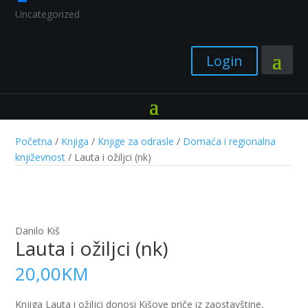
Uncategorized
Login
Početna
/
Knjiga
/
Knjige za odrasle
/
Domaća i regionalna
književnost
/ Lauta i ožiljci (nk)
Danilo Kiš
Lauta i ožiljci (nk)
20,00
KM
Knjiga Lauta i ožiljci donosi Kišove priče iz zaostavštine,