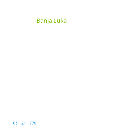
MyBook
Banja Luka
Kojića put 4
78000 Banja Luka
Bosna and Hercegovina
051 211 770