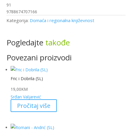
91
9788674707166
Kategorija:
Domaća i regionalna književnost
Pogledajte
takođe
Povezani proizvodi
Fric i Dobrila (SL)
19,00
KM
Srđan Valjarević
Pročitaj više