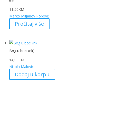
(nk)
11,50
KM
Marko Miljanov Popović
Pročitaj više
Bog u boci (nk)
14,80
KM
Nikola Malović
Dodaj u korpu