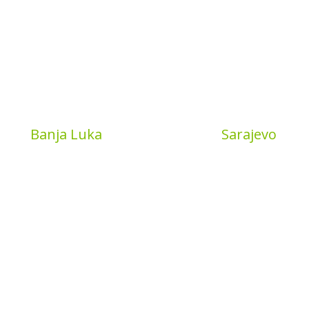
Book
Banja Luka
MyBook
Sarajevo
a put 4
Sarajevo City Centar
 Banja Luka
Vrbanja 1, Sprat -1
a and Hercegovina
Sarajevo