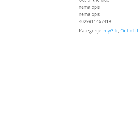
količina
nema opis
nema opis
4029811467419
Kategorije:
myGift
,
Out of t