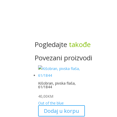
Pogledajte
takođe
Povezani proizvodi
Kišobran, pivska flaša,
61/1844
40,00
KM
Out of the blue
Dodaj u korpu