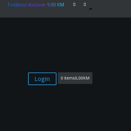
Troškovi dostave: 9.00 KM
Login
0 items
0,00KM