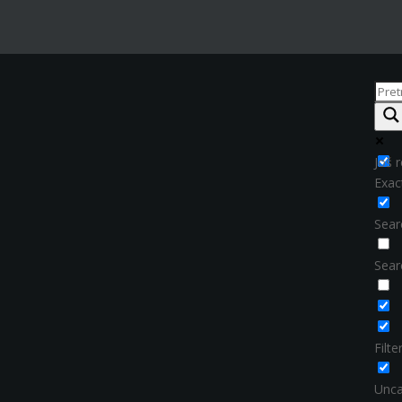
Još r
Exac
Searc
Sear
Filt
Unca