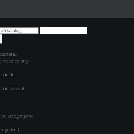
ezultata...
t matches only
h in title
ch in content
er po kategorijama
tegorized