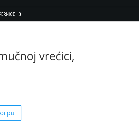
PERNICE
mučnoj vrećici,
korpu