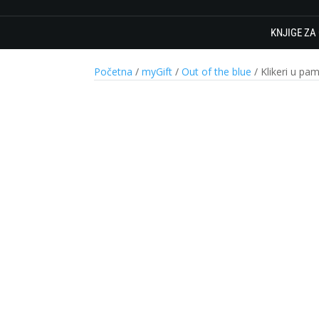
KNJIGE ZA
Početna
/
myGift
/
Out of the blue
/ Klikeri u pa