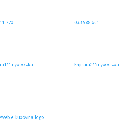
11 770
033 988 601
zara1@mybook.ba
knjizara2@mybook.ba