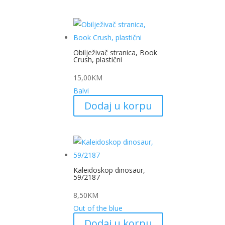
Obilježivač stranica, Book
Crush, plastični
15,00
KM
Balvi
Dodaj u korpu
Kaleidoskop dinosaur,
59/2187
8,50
KM
Out of the blue
Dodaj u korpu