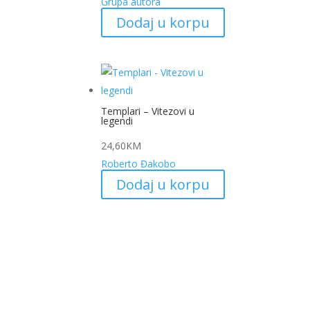
Grupa autora
Dodaj u korpu
Templari – Vitezovi u
legendi
24,60
KM
Roberto Đakobo
Dodaj u korpu