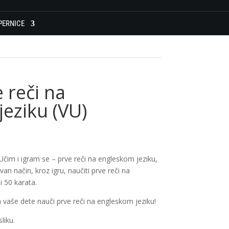
PERNICE
 reči na
eziku (VU)
 Učim i igram se – prve reči na engleskom jeziku,
an način, kroz igru, naučiti prve reči na
i 50 karata.
da vaše dete nauči prve reči na engleskom jeziku!
liku.