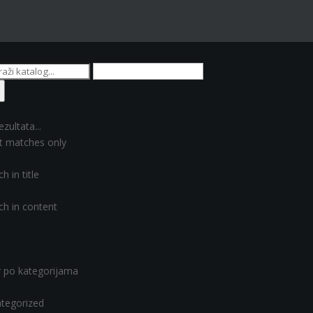
ezultata...
t matches only
h in title
ch in content
er po kategorijama
tegorized