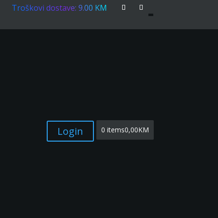
Troškovi dostave: 9.00 KM
Login
0 items
0,00KM