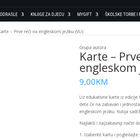
 ODRASLE
KNJIGE ZA DJECU
MYGIFT
ŠKOLSKE TORBE I 
arte – Prve reči na engleskom jeziku (VU)
Grupa autora
Karte – Prve
engleskom j
9,00
KM
Uz edukativne karte iz edicije
dete će na zabavan i jednostav
engleskom jeziku. Kutija sadrž
Najlakši i najzabavniji način 
1. Izaberite kartu i pogledajte s