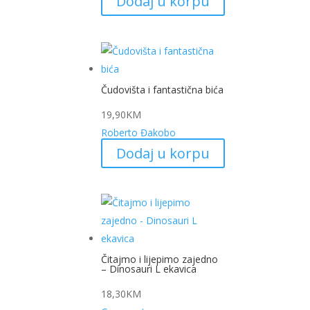
Dodaj u korpu
Čudovišta i fantastična bića
19,90
KM
Roberto Đakobo
Dodaj u korpu
Čitajmo i lijepimo zajedno
– Dinosauri L ekavica
18,30
KM