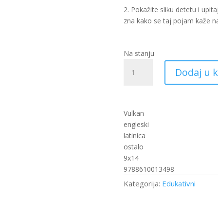
2. Pokažite sliku detetu i upit
zna kako se taj pojam kaže n
Na stanju
Karte
Dodaj u 
-
Prve
reči
na
Vulkan
engleskom
engleski
jeziku
latinica
(VU)
ostalo
količina
9x14
9788610013498
Kategorija:
Edukativni