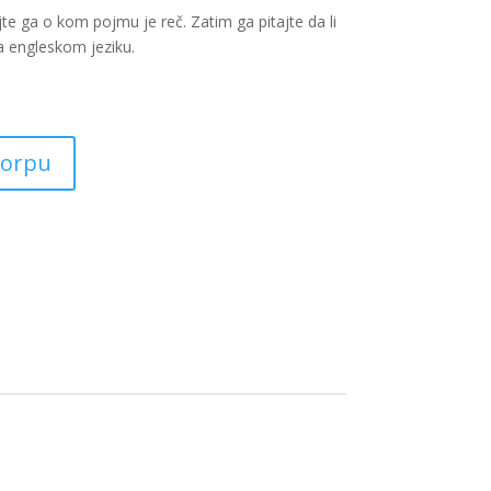
ajte ga o kom pojmu je reč. Zatim ga pitajte da li
a engleskom jeziku.
korpu