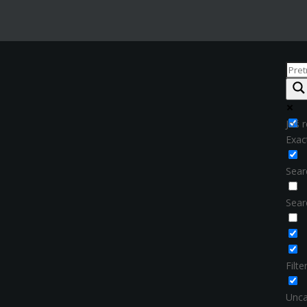
Još r
Exac
Searc
Sear
Filt
Unca