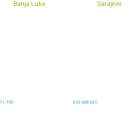
Book
Banja Luka
MyBook
Sarajevo
a put 4
Sarajevo City Centar
 Banja Luka
Vrbanja 1, Sprat -1
a and Hercegovina
Sarajevo
11 770
033 988 601