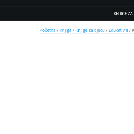
KNJIGE ZA
Početna
/
Knjiga
/
Knjige za djecu
/
Edukativni
/ K