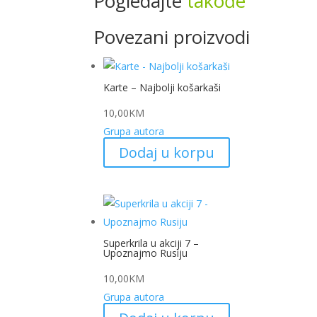
Pogledajte
takođe
Povezani proizvodi
Karte – Najbolji košarkaši
10,00
KM
Grupa autora
Dodaj u korpu
Superkrila u akciji 7 –
Upoznajmo Rusiju
10,00
KM
Grupa autora