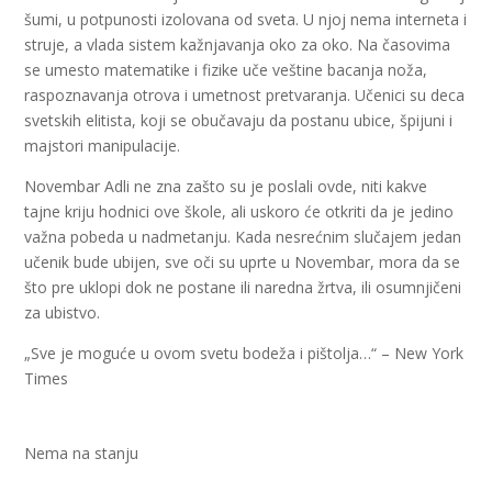
šumi, u potpunosti izolovana od sveta. U njoj nema interneta i
struje, a vlada sistem kažnjavanja oko za oko. Na časovima
se umesto matematike i fizike uče veštine bacanja noža,
raspoznavanja otrova i umetnost pretvaranja. Učenici su deca
svetskih elitista, koji se obučavaju da postanu ubice, špijuni i
majstori manipulacije.
Novembar Adli ne zna zašto su je poslali ovde, niti kakve
tajne kriju hodnici ove škole, ali uskoro će otkriti da je jedino
važna pobeda u nadmetanju. Kada nesrećnim slučajem jedan
učenik bude ubijen, sve oči su uprte u Novembar, mora da se
što pre uklopi dok ne postane ili naredna žrtva, ili osumnjičeni
za ubistvo.
„Sve je moguće u ovom svetu bodeža i pištolja…“ – New York
Times
Nema na stanju