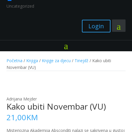
Uncategorized
Login
Početna
/
Knjiga
/
Knjige za djecu
/
Tinejdž
/ Kako ubiti
Novembar (VU)
Adrijana Mejder
Kako ubiti Novembar (VU)
21,00
KM
Misteriozna Akademija Absconditi nalazi se sakrivena u gustoj