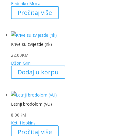
Federiko Moća
Pročitaj više
Krive su zvijezde (nk)
22,00
KM
Džon Grin
Dodaj u korpu
Letnji brodolom (VU)
8,00
KM
Keti Hopkins
Pročitaj više