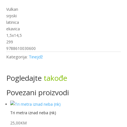
Vulkan
srpski
latinica
ekavica
1,5x14,5
299
9788610030600
Kategorija:
Tinejdž
Pogledajte
takođe
Povezani proizvodi
Tri metra iznad neba (nk)
25,00
KM