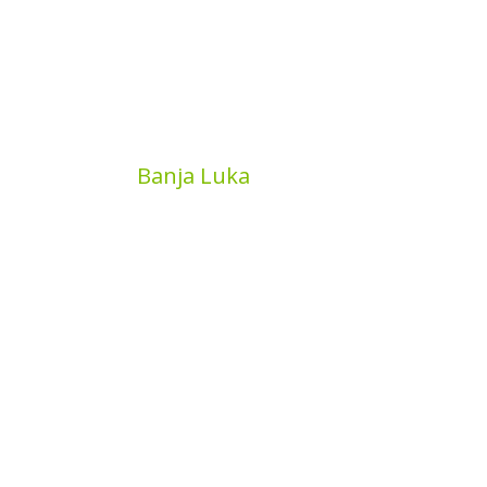
MyBook
Banja Luka
Kojića put 4
78000 Banja Luka
Bosna and Hercegovina