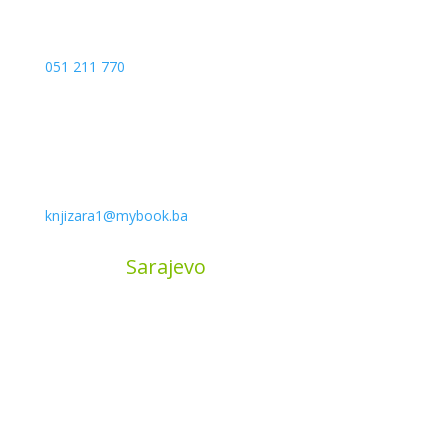
051 211 770
knjizara1@mybook.ba
MyBook
Sarajevo
Sarajevo City Centar
Vrbanja 1, Sprat -1