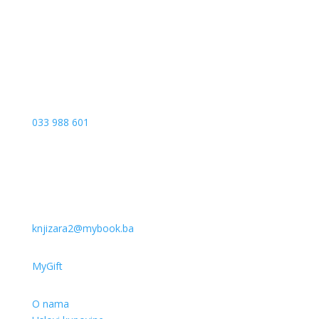
Sarajevo
033 988 601
knjizara2@mybook.ba
MyGift
O nama