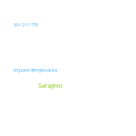
051 211 770
knjizara1@mybook.ba
MyBook
Sarajevo
Sarajevo City Centar