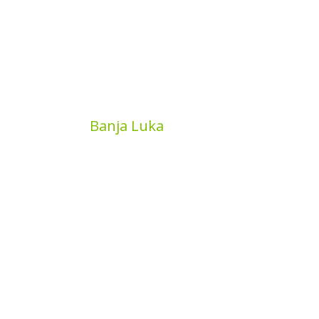
MyBook
Banja Luka
Kojića put 4
78000 Banja Luka
Bosna and Hercegovina