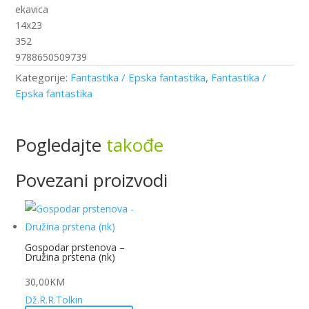
Askabana
ekavica
količina
14x23
352
9788650509739
Kategorije:
Fantastika / Epska fantastika
,
Fantastika /
Epska fantastika
Pogledajte
takođe
Povezani proizvodi
Gospodar prstenova –
Družina prstena (nk)
30,00
KM
Dž.R.R.Tolkin