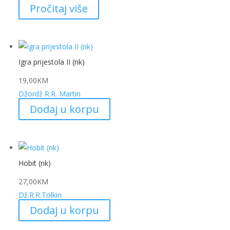
Pročitaj više
Igra prijestola II (nk)
19,00
KM
Džordž R.R. Martin
Dodaj u korpu
Hobit (nk)
27,00
KM
Dž.R.R.Tolkin
Dodaj u korpu