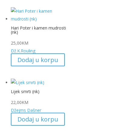
Hari Poter i kamen mudrosti
(nk)
25,00
KM
Dž.K.Rouling
Dodaj u korpu
Lijek smrti (nk)
22,00
KM
Džejms Dašner
Dodaj u korpu