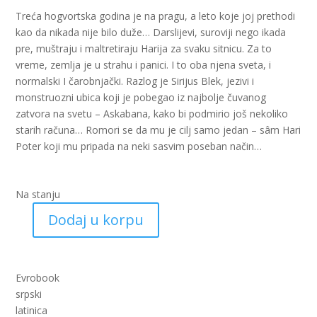
Treća hogvortska godina je na pragu, a leto koje joj prethodi
kao da nikada nije bilo duže… Darslijevi, suroviji nego ikada
pre, muštraju i maltretiraju Harija za svaku sitnicu. Za to
vreme, zemlja je u strahu i panici. I to oba njena sveta, i
normalski I čarobnjački. Razlog je Sirijus Blek, jezivi i
monstruozni ubica koji je pobegao iz najbolje čuvanog
zatvora na svetu – Askabana, kako bi podmirio još nekoliko
starih računa… Romori se da mu je cilj samo jedan – sâm Hari
Poter koji mu pripada na neki sasvim poseban način…
Na stanju
Dodaj u korpu
Hari
Poter
3
-
Evrobook
Zatvorenik
srpski
iz
latinica