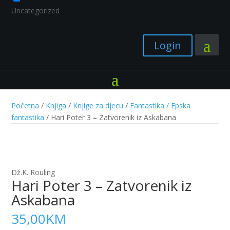
Uncategorized
Login
Početna
/
Knjiga
/
Knjige za djecu
/
Fantastika / Epska
fantastika
/ Hari Poter 3 – Zatvorenik iz Askabana
Dž.K. Rouling
Hari Poter 3 – Zatvorenik iz
Askabana
35,00
KM