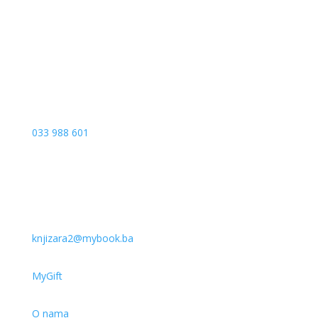
Vrbanja 1, Sprat -1
Sarajevo
033 988 601
knjizara2@mybook.ba
MyGift
O nama