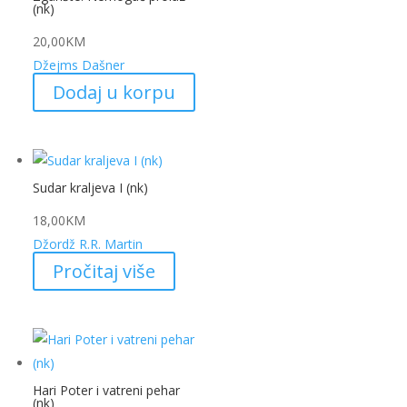
(nk)
20,00
KM
Džejms Dašner
Dodaj u korpu
Sudar kraljeva I (nk)
18,00
KM
Džordž R.R. Martin
Pročitaj više
Hari Poter i vatreni pehar
(nk)