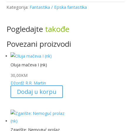
Kategorija:
Fantastika / Epska fantastika
Pogledajte
takođe
Povezani proizvodi
Oluja mačeva I (nk)
30,00
KM
Džordž R.R. Martin
Dodaj u korpu
Zgarište: Nemoguć prolaz