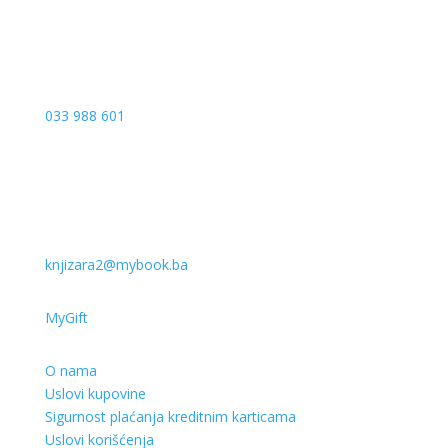
033 988 601
knjizara2@mybook.ba
MyGift
O nama
Uslovi kupovine
Sigurnost plaćanja kreditnim karticama
Uslovi korišćenja