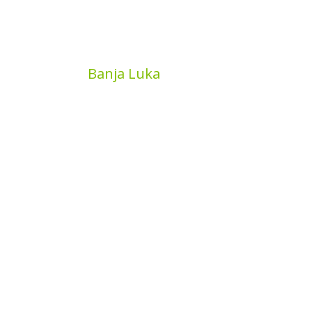
MyBook
Banja Luka
Kojića put 4
78000 Banja Luka
Bosna and Hercegovina