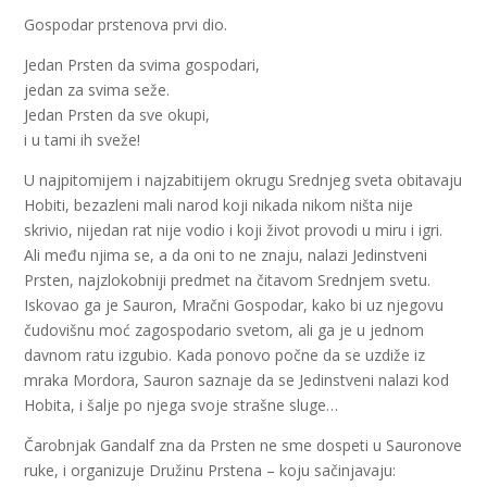
Gospodar prstenova prvi dio.
Jedan Prsten da svima gospodari,
jedan za svima seže.
Jedan Prsten da sve okupi,
i u tami ih sveže!
U najpitomijem i najzabitijem okrugu Srednjeg sveta obitavaju
Hobiti, bezazleni mali narod koji nikada nikom ništa nije
skrivio, nijedan rat nije vodio i koji život provodi u miru i igri.
Ali među njima se, a da oni to ne znaju, nalazi Jedinstveni
Prsten, najzlokobniji predmet na čitavom Srednjem svetu.
Iskovao ga je Sauron, Mračni Gospodar, kako bi uz njegovu
čudovišnu moć zagospodario svetom, ali ga je u jednom
davnom ratu izgubio. Kada ponovo počne da se uzdiže iz
mraka Mordora, Sauron saznaje da se Jedinstveni nalazi kod
Hobita, i šalje po njega svoje strašne sluge…
Čarobnjak Gandalf zna da Prsten ne sme dospeti u Sauronove
ruke, i organizuje Družinu Prstena – koju sačinjavaju: