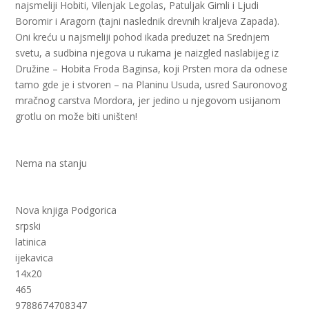
najsmeliji Hobiti, Vilenjak Legolas, Patuljak Gimli i Ljudi
Boromir i Aragorn (tajni naslednik drevnih kraljeva Zapada).
Oni kreću u najsmeliji pohod ikada preduzet na Srednjem
svetu, a sudbina njegova u rukama je naizgled naslabijeg iz
Družine – Hobita Froda Baginsa, koji Prsten mora da odnese
tamo gde je i stvoren – na Planinu Usuda, usred Sauronovog
mračnog carstva Mordora, jer jedino u njegovom usijanom
grotlu on može biti uništen!
Nema na stanju
Nova knjiga Podgorica
srpski
latinica
ijekavica
14x20
465
9788674708347