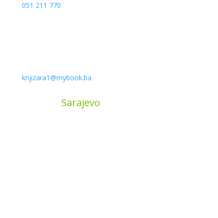
051 211 770
knjizara1@mybook.ba
MyBook
Sarajevo
Sarajevo City Centar
Vrbanja 1, Sprat -1
Sarajevo