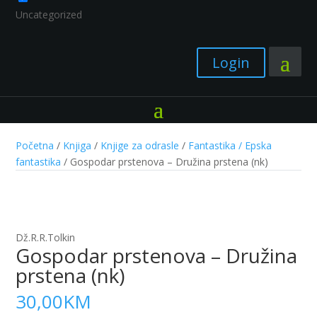
Uncategorized
Login
Početna
/
Knjiga
/
Knjige za odrasle
/
Fantastika / Epska
fantastika
/ Gospodar prstenova – Družina prstena (nk)
Dž.R.R.Tolkin
Gospodar prstenova – Družina
prstena (nk)
30,00
KM