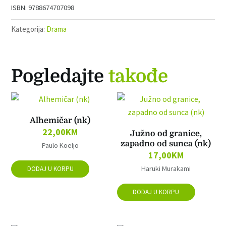
9788674707098
Kategorija:
Drama
Pogledajte
takođe
Alhemičar (nk)
22,00
KM
Južno od granice,
zapadno od sunca (nk)
Paulo Koeljo
17,00
KM
Haruki Murakami
DODAJ U KORPU
DODAJ U KORPU