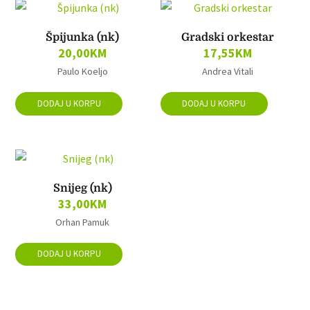
Špijunka (nk)
Gradski orkestar
20,00
KM
17,55
KM
Paulo Koeljo
Andrea Vitali
DODAJ U KORPU
DODAJ U KORPU
Snijeg (nk)
33,00
KM
Orhan Pamuk
DODAJ U KORPU