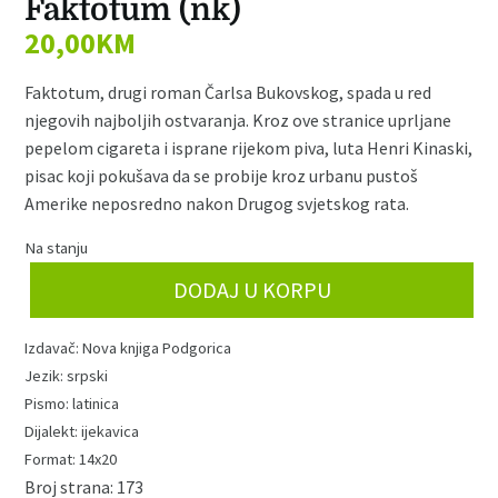
Faktotum (nk)
20,00
KM
Faktotum, drugi roman Čarlsa Bukovskog, spada u red
njegovih najboljih ostvaranja. Kroz ove stranice uprljane
pepelom cigareta i isprane rijekom piva, luta Henri Kinaski,
pisac koji pokušava da se probije kroz urbanu pustoš
Amerike neposredno nakon Drugog svjetskog rata.
Na stanju
Faktotum
DODAJ U KORPU
(nk)
količina
Nova knjiga Podgorica
srpski
latinica
ijekavica
14x20
173