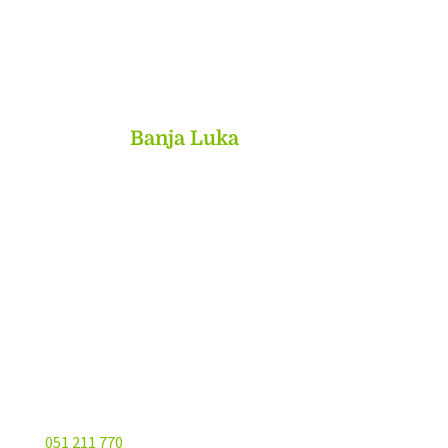
MyBook
Banja Luka
Kojića put 4
78000 Banja Luka
Bosna and Hercegovina
051 211 770