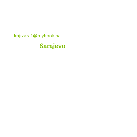
knjizara1@mybook.ba
MyBook
Sarajevo
Sarajevo City Centar
Vrbanja 1, Sprat -1
Sarajevo