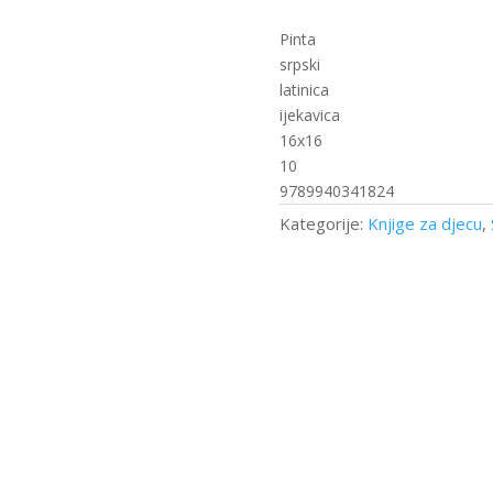
osjeti
-
Pinta
Kad
srpski
porastem
latinica
(PI)
ijekavica
količina
16x16
10
9789940341824
Kategorije:
Knjige za djecu
,