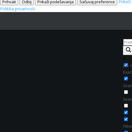
Prikaž
Prihvati
Odbij
Prikaži podešavanja
Sačuvaj preference
Politika privatnosti
Još r
Exac
Searc
Sear
Filt