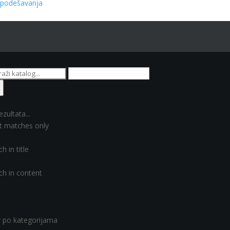
i podešavanja
ezultata...
t matches only
h in title
ch in content
er po kategorijama