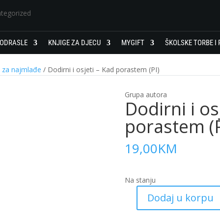
tegorized
 ODRASLE
KNJIGE ZA DJECU
MYGIFT
ŠKOLSKE TORBE I 
P za najmlađe
/ Dodirni i osjeti – Kad porastem (PI)
Grupa autora
Dodirni i os
porastem (P
19,00
KM
Na stanju
Dodaj u korpu
Dodirni
i