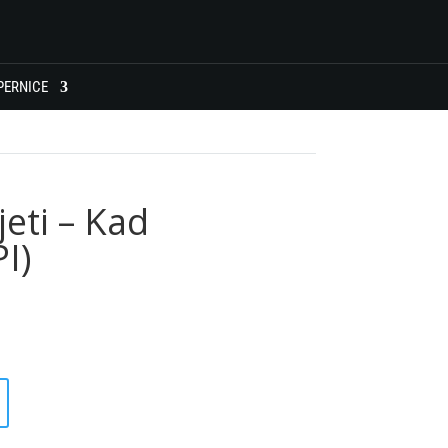
PERNICE
jeti – Kad
I)