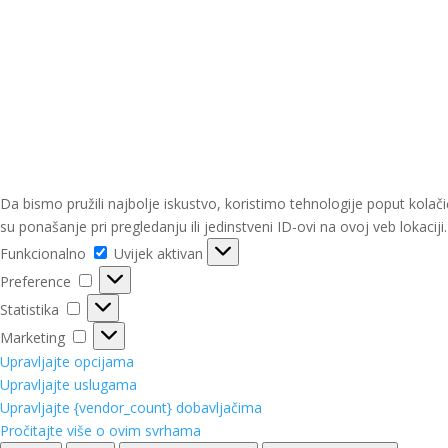
Da bismo pružili najbolje iskustvo, koristimo tehnologije poput kol
su ponašanje pri pregledanju ili jedinstveni ID-ovi na ovoj veb lokacij
Funkcionalno
Funkcionalno
Uvijek aktivan
Preference
Preference
Statistika
Statistika
Marketing
Marketing
Upravljajte opcijama
Upravljajte uslugama
Upravljajte {vendor_count} dobavljačima
Pročitajte više o ovim svrhama