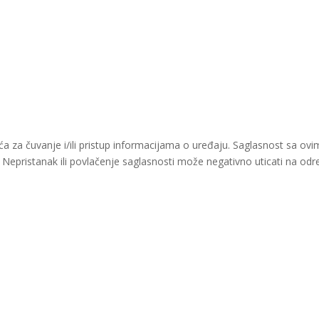
ačića za čuvanje i/ili pristup informacijama o uređaju. Saglasnost s
i. Nepristanak ili povlačenje saglasnosti može negativno uticati na odre