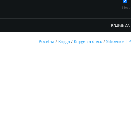
Unca
KNJIGE ZA
Početna
/
Knjiga
/
Knjige za djecu
/
Slikovnice T