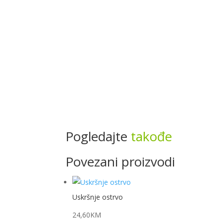
Pogledajte
takođe
Povezani proizvodi
Uskršnje ostrvo
24,60
KM