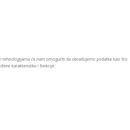
a ovim tehnologijama će nam omogućiti da obrađujemo podatke kao što
đene karakteristike i funkcije.