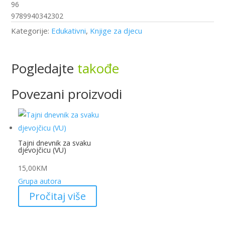
96
9789940342302
Kategorije:
Edukativni
,
Knjige za djecu
Pogledajte
takođe
Povezani proizvodi
Tajni dnevnik za svaku
djevojčicu (VU)
15,00
KM
Grupa autora
Pročitaj više