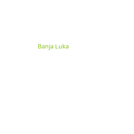
MyBook
Banja Luka
Kojića put 4
78000 Banja Luka
Bosna and Hercegovina