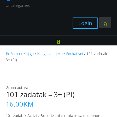
Uncategorized
Login
Početna
/
Knjiga
/
Knjige za djecu
/
Edukativni
/ 101 zadatak –
3+ (PI)
Grupa autora
101 zadatak – 3+ (PI)
16,00
KM
101 zadatak Activity Book je knjiga koja je sa posebnom