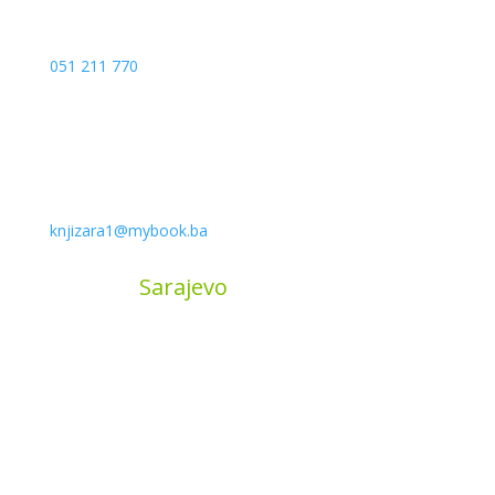
051 211 770
knjizara1@mybook.ba
MyBook
Sarajevo
Sarajevo City Centar
Vrbanja 1, Sprat -1