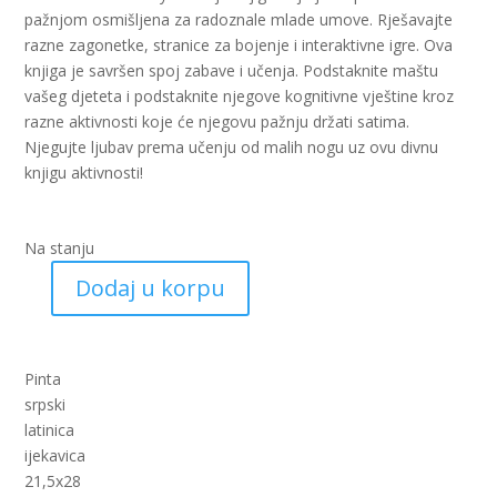
pažnjom osmišljena za radoznale mlade umove. Rješavajte
razne zagonetke, stranice za bojenje i interaktivne igre. Ova
knjiga je savršen spoj zabave i učenja. Podstaknite maštu
vašeg djeteta i podstaknite njegove kognitivne vještine kroz
razne aktivnosti koje će njegovu pažnju držati satima.
Njegujte ljubav prema učenju od malih nogu uz ovu divnu
knjigu aktivnosti!
Na stanju
Dodaj u korpu
101
zadatak
-
3+
Pinta
(PI)
srpski
količina
latinica
ijekavica
21,5x28