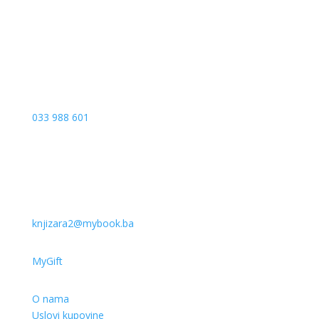
Sarajevo
033 988 601
knjizara2@mybook.ba
MyGift
O nama
Uslovi kupovine