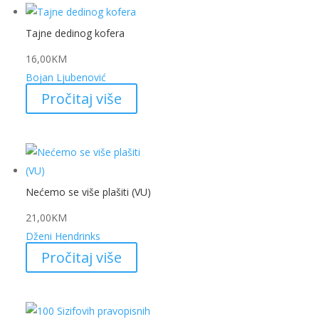
Tajne dedinog kofera
16,00
KM
Bojan Ljubenović
Pročitaj više
Nećemo se više plašiti (VU)
21,00
KM
Dženi Hendrinks
Pročitaj više