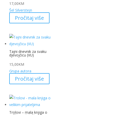
17,00
KM
Šel Silverstejn
Pročitaj više
Tajni dnevnik za svaku
djevojčicu (VU)
15,00
KM
Grupa autora
Pročitaj više
Trolovi – mala knjiga o