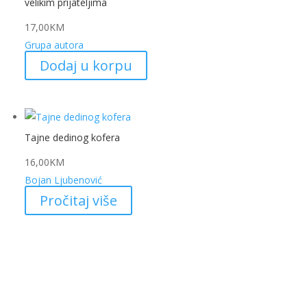
velikim prijateljima
17,00
KM
Grupa autora
Dodaj u korpu
Tajne dedinog kofera
16,00
KM
Bojan Ljubenović
Pročitaj više