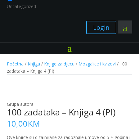
Uncategorized
Login
Početna
/
Knjiga
/
Knjige za djecu
/
Mozgalice i kvizovi
/ 100
zadataka – Knjiga 4 (PI)
Grupa autora
100 zadataka – Knjiga 4 (PI)
10,00
KM
Ove knjige su dizajnirane za radoznale umove od 5 + godina i