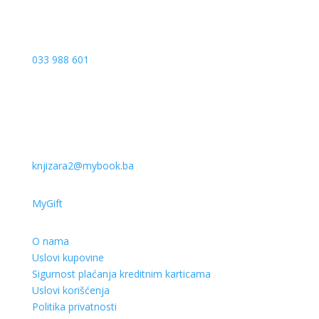
033 988 601
knjizara2@mybook.ba
MyGift
O nama
Uslovi kupovine
Sigurnost plaćanja kreditnim karticama
Uslovi korišćenja
Politika privatnosti