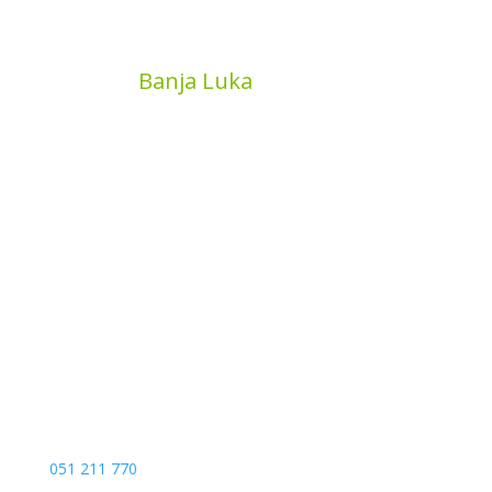
MyBook
Banja Luka
Kojića put 4
78000 Banja Luka
Bosna and Hercegovina
051 211 770