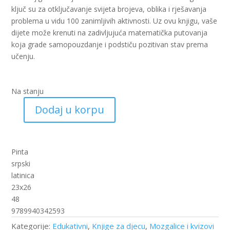
ključ su za otključavanje svijeta brojeva, oblika i rješavanja
problema u vidu 100 zanimljivih aktivnosti. Uz ovu knjigu, vaše
dijete može krenuti na zadivljujuća matematička putovanja
koja grade samopouzdanje i podstiču pozitivan stav prema
učenju.
Na stanju
Dodaj u korpu
100
zadataka
-
Knjiga
Pinta
4
srpski
(PI)
latinica
količina
23x26
48
9789940342593
Kategorije:
Edukativni
,
Knjige za djecu
,
Mozgalice i kvizovi