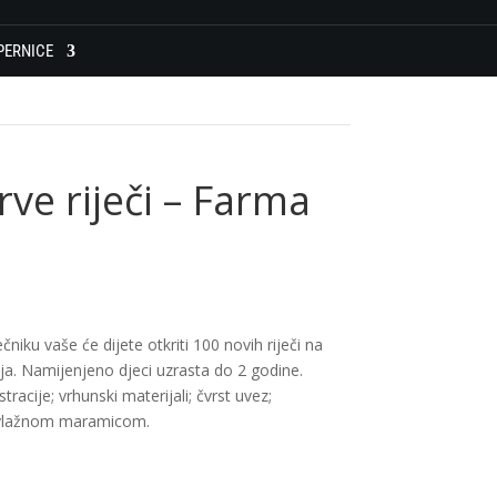
PERNICE
prve riječi – Farma
iku vaše će dijete otkriti 100 novih riječi na
ja. Namijenjeno djeci uzrasta do 2 godine.
tracije; vrhunski materijali; čvrst uvez;
 vlažnom maramicom.