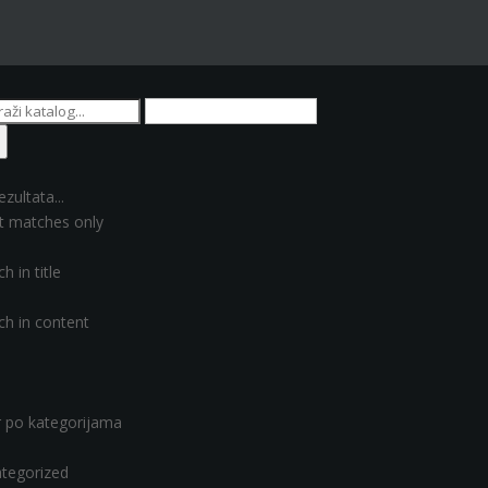
ezultata...
t matches only
h in title
ch in content
er po kategorijama
tegorized