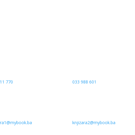
a put 4
Sarajevo City Centar
 Banja Luka
Vrbanja 1, Sprat -1
a and Hercegovina
Sarajevo
11 770
033 988 601
zara1@mybook.ba
knjizara2@mybook.ba