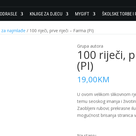
 ODRASLE
KNJIGE ZA DJECU
MYGIFT
ŠKOLSKE TORBE I 
P za najmlađe
/ 100 riječi, prve riječi – Farma (PI)
Grupa autora
100 riječi, 
(PI)
19,00
KM
U ovom velikom slikovnom rječn
temu seoskog imanja i životin
Zaobljeni rubovi; prekrasne ilus
mogućnost brisanja stranica
Na stanju