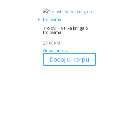
Trolovi – Velika knjiga o
trolovima
28,00
KM
Grupa autora
Dodaj u korpu
My