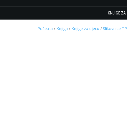
KNJIGE ZA
Početna
/
Knjiga
/
Knjige za djecu
/
Slikovnice T