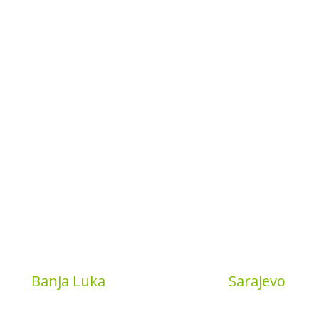
Book
Banja Luka
MyBook
Sarajevo