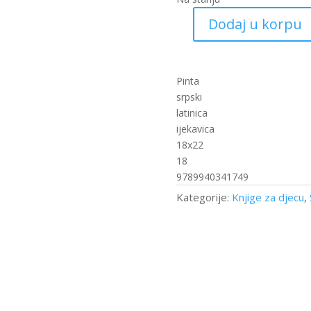
Dodaj u korpu
100
riječi,
prve
riječi
Pinta
-
srpski
Farma
latinica
(PI)
ijekavica
količina
18x22
18
9789940341749
Kategorije:
Knjige za djecu
,