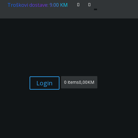
Troškovi dostave: 9.00 KM
Login
0 items
0,00KM