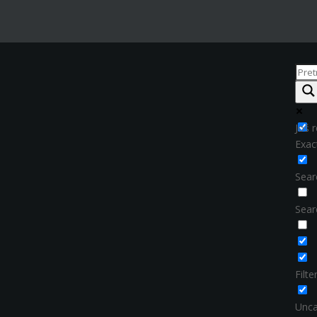
Još r
Exac
Searc
Sear
Filt
Unca