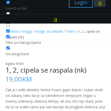
Login
Search in title
Search in content
Početna
/
Knjiga
/
Knjige za odrasle
/
Trileri
/ 1, 2, cipela se
raspala (nk)
Filter po kategorijama
Uncategorized
Agata Kristi
1, 2, cipela se raspala (nk)
19,00
KM
Čak je i veliki detektiv Herkul Poaro gajio dubok i stalan strah
od zubara, tako da je sa određenom strepnjom stigao u
čuvenu ordinaciju doktora Morija. Ali ono što nije slutio jeste
da će se vratiti samo par sati kasnije da pregleda doktora, koji