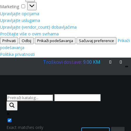
Marketing
Marketing
Upravljajte opcijama
Upravljajte uslugama
Upravljajte {vendor_count} dobavljačima
Pročitajte više o ovim svrhama
Prikaži
Prihvati
Odbij
Prikaži podešavanja
Sačuvaj preference
podešavanja
Politika privatnosti
Troškovi dostave: 9.00 KM
Exact matches only