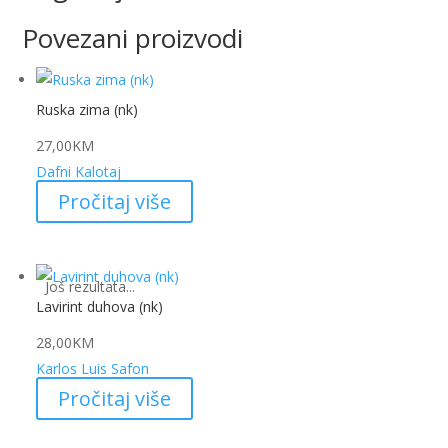
Povezani proizvodi
Ruska zima (nk)
27,00
KM
Dafni Kalotaj
Pročitaj više
Još rezultata...
Lavirint duhova (nk)
28,00
KM
Karlos Luis Safon
Pročitaj više