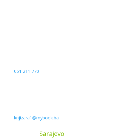
Kojića put 4
78000 Banja Luka
Bosna and Hercegovina
051 211 770
knjizara1@mybook.ba
MyBook
Sarajevo