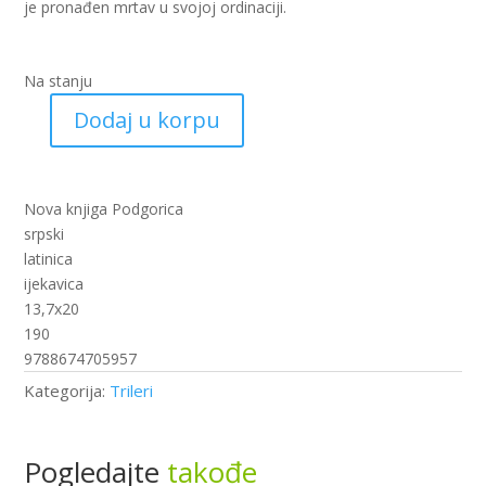
je pronađen mrtav u svojoj ordinaciji.
Na stanju
Dodaj u korpu
1,
2,
cipela
se
Nova knjiga Podgorica
raspala
srpski
(nk)
latinica
količina
ijekavica
13,7x20
190
9788674705957
Kategorija:
Trileri
Pogledajte
takođe