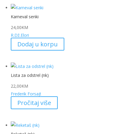
Karneval senki
24,00
KM
R.Dž.Elori
Dodaj u korpu
Lista za odstrel (nk)
22,00
KM
Frederik Forsajt
Pročitaj više