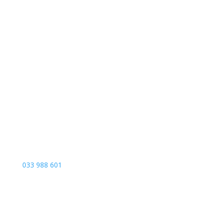
Sarajevo City Centar
Vrbanja 1, Sprat -1
Sarajevo
033 988 601