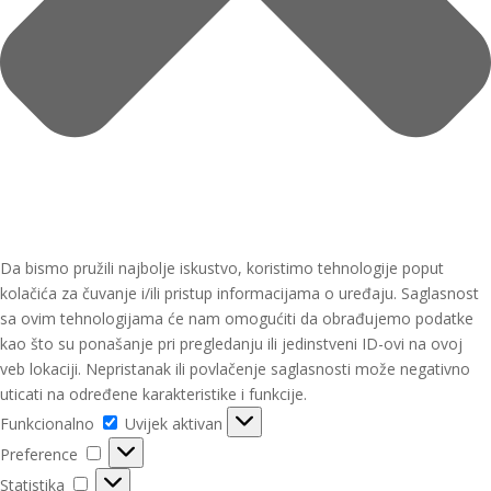
Da bismo pružili najbolje iskustvo, koristimo tehnologije poput
kolačića za čuvanje i/ili pristup informacijama o uređaju. Saglasnost
sa ovim tehnologijama će nam omogućiti da obrađujemo podatke
kao što su ponašanje pri pregledanju ili jedinstveni ID-ovi na ovoj
veb lokaciji. Nepristanak ili povlačenje saglasnosti može negativno
uticati na određene karakteristike i funkcije.
Funkcionalno
Funkcionalno
Uvijek aktivan
Preference
Preference
Statistika
Statistika