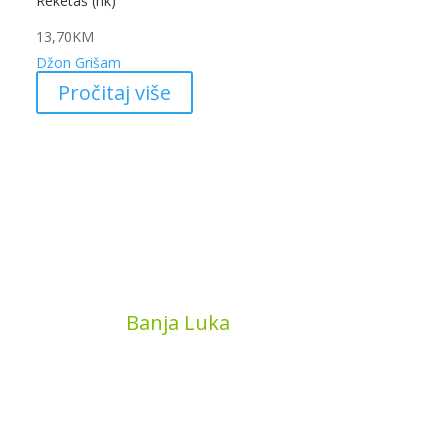
Reketaš (nk)
13,70
KM
Džon Grišam
Pročitaj više
MyBook
Banja Luka