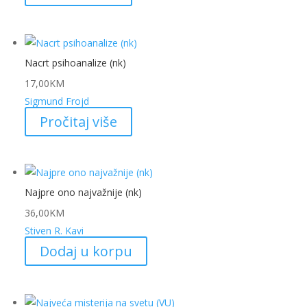
Nacrt psihoanalize (nk)
17,00
KM
Sigmund Frojd
Pročitaj više
Najpre ono najvažnije (nk)
36,00
KM
Stiven R. Kavi
Dodaj u korpu