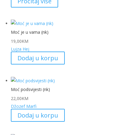
Pročitaj više
Moć je u vama (nk)
19,00
KM
Lujza Hej
Dodaj u korpu
Moć podsvijesti (nk)
22,00
KM
Džozef Marfi
Dodaj u korpu