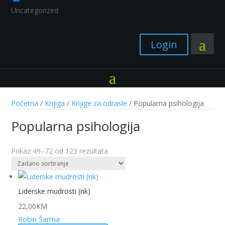
Uncategorized
Login
Početna
/
Knjiga
/
Knjige za odrasle
/ Popularna psihologija
Popularna psihologija
Prikaz 49–72 od 123 rezultata
Liderske mudrosti (nk)
22,00
KM
Robin Šarma