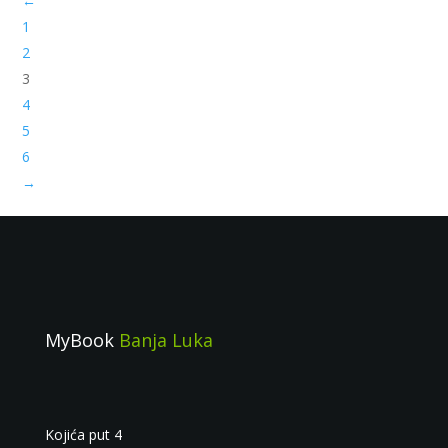
←
1
2
3
4
5
6
→
MyBook
Banja Luka
Kojića put 4