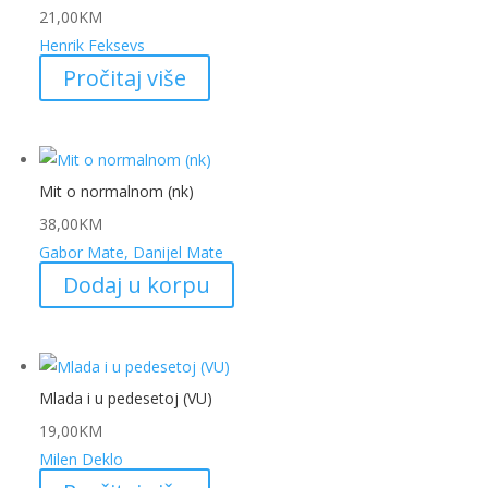
21,00
KM
Henrik Feksevs
Pročitaj više
Mit o normalnom (nk)
38,00
KM
Gabor Mate, Danijel Mate
Dodaj u korpu
Mlada i u pedesetoj (VU)
19,00
KM
Milen Deklo