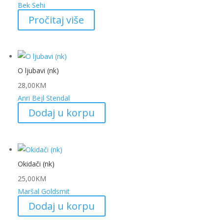
Bek Sehi
Pročitaj više
O ljubavi (nk)
28,00
KM
Anri Bejl Stendal
Dodaj u korpu
Okidači (nk)
25,00
KM
Maršal Goldsmit
Dodaj u korpu