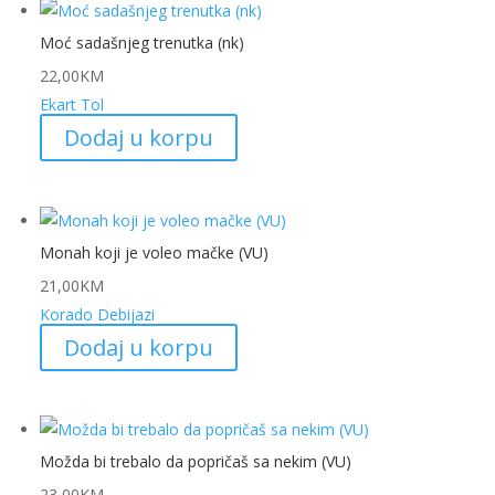
Moć sadašnjeg trenutka (nk)
22,00
KM
Ekart Tol
Dodaj u korpu
Monah koji je voleo mačke (VU)
21,00
KM
Korado Debijazi
Dodaj u korpu
Možda bi trebalo da popričaš sa nekim (VU)
23,00
KM