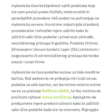
mybook.ba čuva bezbjednost vaših podataka koje
ste nam poslali preko fizičkih, elektronskih ili
upravljačkih procedura. Vaši podaci se pohranjuju na
mybook.ba serveru. Koristimo industrijski standard,
proceduralne i tehničke mjere zaštite kako bi
zaštitili vaše lične podatke i privatnost od krađe,
neovlaštenog pristupa ili gubitka. Podatke štitimo
šifrovanjem i Secure Sockets Layer (SSL) sistemom i
osiguravamo ih od neovlaštenog pristupa korisnika
unutar i izvan firme.
mybook.ba ne čuva podatke vezane za Vašu kreditne
karticu. Naš webservis ne prikuplja niti traži od vas
podatke sa vaše kartice, već koristimo externi online
servis za plaćanje
Raiffeisen BANK
, te Vas molimo da
pročitate njihove
Uslove korišćenja
. Apelujemo da
preduzmete mjere predostrožnosti kako bi zaštitili
vaše lične podatke kada ste na internetu. Mijenjajte