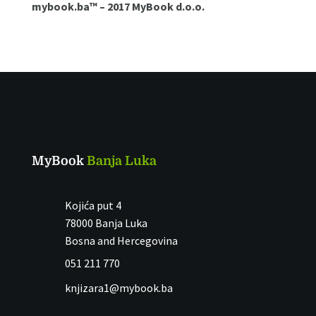
mybook.ba™ – 2017 MyBook d.o.o.
MyBook
Banja Luka
Kojića put 4
78000 Banja Luka
Bosna and Hercegovina
051 211 770
knjizara1@mybook.ba