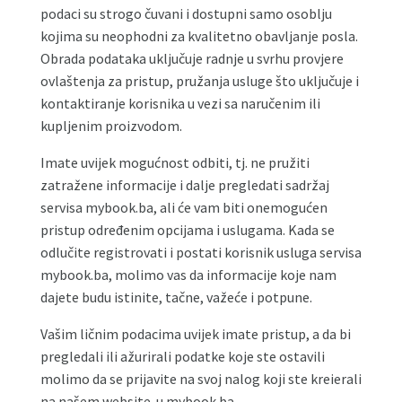
podaci su strogo čuvani i dostupni samo osoblju
kojima su neophodni za kvalitetno obavljanje posla.
Obrada podataka uključuje radnje u svrhu provjere
ovlaštenja za pristup, pružanja usluge što uključuje i
kontaktiranje korisnika u vezi sa naručenim ili
kupljenim proizvodom.
Imate uvijek mogućnost odbiti, tj. ne pružiti
zatražene informacije i dalje pregledati sadržaj
servisa mybook.ba, ali će vam biti onemogućen
pristup određenim opcijama i uslugama. Kada se
odlučite registrovati i postati korisnik usluga servisa
mybook.ba, molimo vas da informacije koje nam
dajete budu istinite, tačne, važeće i potpune.
Vašim ličnim podacima uvijek imate pristup, a da bi
pregledali ili ažurirali podatke koje ste ostavili
molimo da se prijavite na svoj nalog koji ste kreierali
na našem website-u mybook.ba.