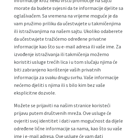
informacije kroz neku vrstu promocije na sajtu
morate da budete svjesni da te informacije djelite sa
oglašivačem. Sa vremena na vrijeme moguće je da
vam pružimo priliku da učestvujete u takmičenjima
ili istraživanjima na našem sajtu. Ukoliko odaberete
da učestvujete tražićemo određene privatne
informacije kao što su e-mail adresa ili vaše ime. Za
izvođenje istraživanja ili takmičenja možemo
koristiti usluge trećih lica i u tom slučaju njima će
biti zabranjeno korištenje vaših privatnih
informacija za svaku drugu svrhu. Vaše informacije
nećemo djeliti s njima ili s bilo kim bez vaše
eksplicitne dozvole.
Možete se prijaviti na našim stranice koristeći
prijavu putem društvenih mreža. Ove usluge će
ovjeriti svoj identitet i dati vam mogućnost da dijele
određene lične informacije sa nama, kao što su vaše
ime i e-mail adresa. Ove usluge će vam dati