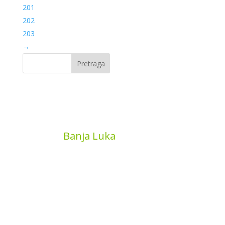
201
202
203
→
Pretraga
MyBook
Banja Luka
Kojića put 4