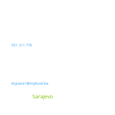
78000 Banja Luka
Bosna and Hercegovina
051 211 770
knjizara1@mybook.ba
MyBook
Sarajevo