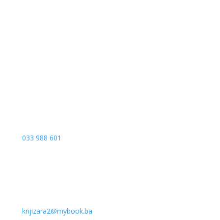
Sarajevo City Centar
Vrbanja 1, Sprat -1
Sarajevo
033 988 601
knjizara2@mybook.ba