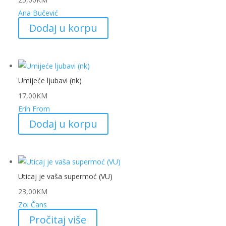
Ana Bučević
Dodaj u korpu
Umijeće ljubavi (nk)
17,00
KM
Erih From
Dodaj u korpu
Uticaj je vaša supermoć (VU)
23,00
KM
Zoi Čans
Pročitaj više