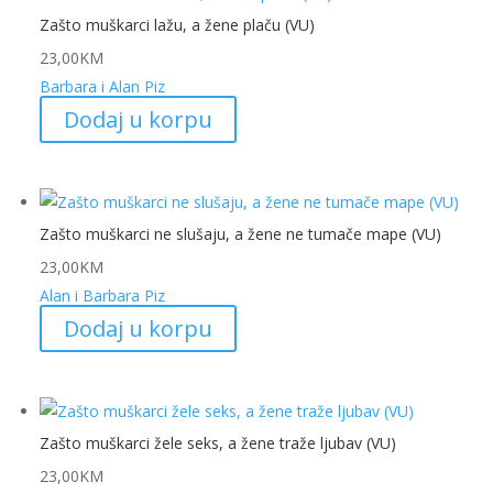
Zašto muškarci lažu, a žene plaču (VU)
23,00
KM
Barbara i Alan Piz
Dodaj u korpu
Zašto muškarci ne slušaju, a žene ne tumače mape (VU)
23,00
KM
Alan i Barbara Piz
Dodaj u korpu
Zašto muškarci žele seks, a žene traže ljubav (VU)
23,00
KM