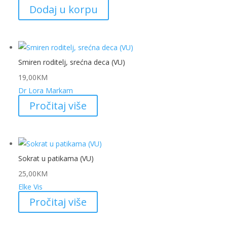
Dodaj u korpu
Smiren roditelj, srećna deca (VU)
19,00
KM
Dr Lora Markam
Pročitaj više
Sokrat u patikama (VU)
25,00
KM
Elke Vis
Pročitaj više