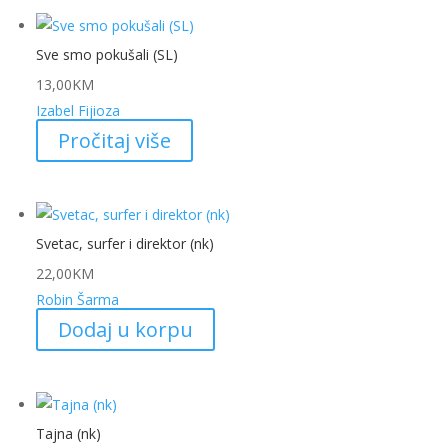
Sve smo pokušali (SL)
13,00
KM
Izabel Fijioza
Pročitaj više
Svetac, surfer i direktor (nk)
22,00
KM
Robin Šarma
Dodaj u korpu
Tajna (nk)