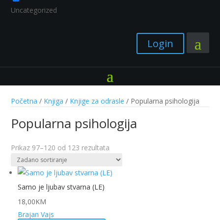
Uncategorized
Login
Početna
/
Knjiga
/
Knjige za odrasle
/ Popularna psihologija
Popularna psihologija
Prikaz 97–120 od 123 rezultata
Samo je ljubav stvarna (LE)
18,00
KM
Brajan Vajs