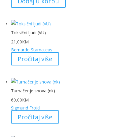
Dodaj u korpu
Toksični ljudi (VU)
21,00
KM
Bernardo Stamateas
Pročitaj više
Tumačenje snova (nk)
60,00
KM
Sigmund Frojd
Pročitaj više