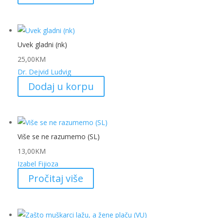
Uvek gladni (nk)
25,00
KM
Dr. Dejvid Ludvig
Dodaj u korpu
Više se ne razumemo (SL)
13,00
KM
Izabel Fijioza
Pročitaj više