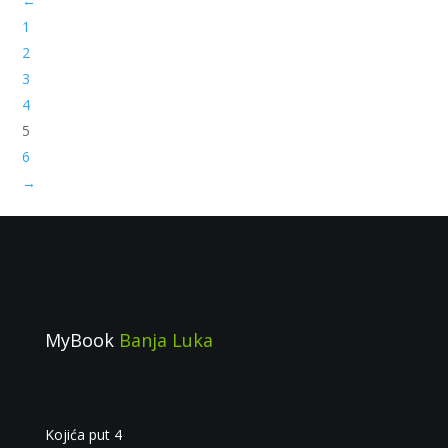
←
1
2
3
4
5
6
→
MyBook
Banja Luka
Kojića put 4