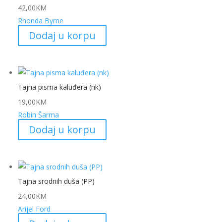
42,00
KM
Rhonda Byrne
Dodaj u korpu
Tajna pisma kaluđera (nk)
19,00
KM
Robin Šarma
Dodaj u korpu
Tajna srodnih duša (PP)
24,00
KM
Arijel Ford